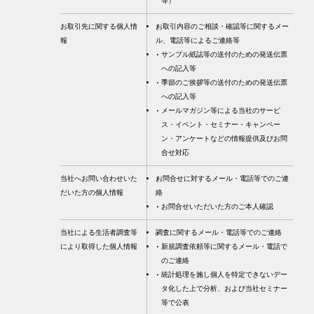
等）
お取引先に関する個人情
お取引内容のご相談・確認等に関するメー
報
ル、電話等によるご連絡等
サンプル紙誌等の送付のための発送伝票
への記入等
季節のご挨拶等の送付のための発送伝票
への記入等
メールマガジン等による当社のサービ
ス・イベント・セミナー・キャンペー
ン・アンケートなどの情報提供及びお問
合せ対応
当社へお問い合わせいた
お問合せに対するメール・電話等でのご連
だいた方の個人情報
絡
お問合せいただいた方のご本人確認
当社による生活者調査等
調査に関するメール・電話等でのご連絡
により取得した個人情報
新規調査依頼等に関するメール・電話で
のご連絡
統計処理を施し個人を特定できないデー
タ化した上で分析、および当社セミナー
等で公表