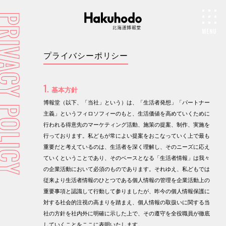
MENU
プライバシーポリシー
1.
基本方針
博報堂（以下、「当社」という）は、「生活者発想」「パートナー
主義」というフィロソフィーのもと、生活価値を高めていくために
行われる得意先のマーケティング活動、施策の提案、制作、実施を
行っております。私どもが常によい提案をおこなっていく上で最も
重要だと考えているのは、生活者を深く理解し、そのニーズに応え
ていくということであり、そのベースとなる「生活者情報」は我々
の企業活動において必須のものであります。それゆえ、私どもでは
従来より生活者情報のひとつである個人情報の管理を企業活動上の
重要事項と認識して行動して参りましたが、昨今の個人情報保護に
対する社会的注視の高まりを踏まえ、個人情報の取扱いに関する当
社の方針を社内外に明確に示した上で、その遵守を全役職員が徹底
していくことをここに表明いたします。