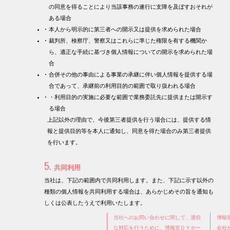
の同意を得ることにより当該事務の遂行に支障を及ぼすおそれが
ある場合
本人から明示的に第三者への開示又は提供を求められた場合
裁判所、検察庁、警察又はこれらに準じた権限を有する機関か
ら、適正な手続に基づき個人情報についての開示を求められた場
合
合併その他の事由による事業の承継に伴い個人情報を提供する場
合であって、承継前の利用目的の範囲で取り扱われる場合
・利用目的の実施に必要な範囲で業務委託先に提供または開示す
る場合
上記以外の理由で、今後第三者提供を行う場合には、提供する情
報と提供目的等を本人に通知し、同意を得た場合のみ第三者提供
を行います。
5.
共同利用
当社は、下記の範囲内で共同利用します。また、下記に示す以外の
種類の個人情報を共同利用する場合は、あらかじめその旨を通知も
しくは公表したうえで利用いたします。
当社へのお問い合わせに関して、適切
博報
な対応を行うために、博報堂ＤＹホー
会社