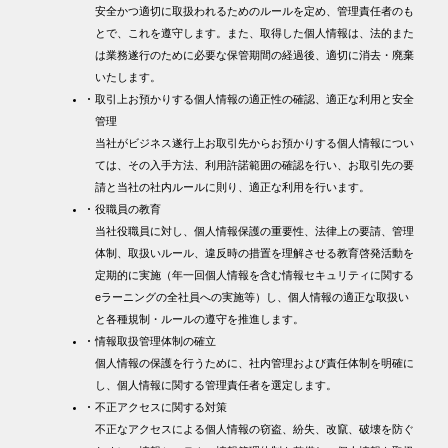
安全かつ適切に取扱われるためのルールを定め、管理責任者のも
とで、これを遵守します。また、取得した個人情報は、法的また
は業務遂行のために必要な保管期間の経過後、適切に消去・廃棄
いたします。
取引上お預かりする個人情報の適正性の確認、適正な利用と安全
管理
当社がビジネス遂行上お取引先からお預かりする個人情報につい
ては、その入手方法、利用許諾範囲の確認を行い、お取引先の要
請と当社の社内ルールに則り、適正な利用を行います。
役職員の教育
当社役職員に対し、個人情報保護の重要性、法律上の要請、管理
体制、取扱いルール、違反時の措置を理解させる教育啓発活動を
定期的に実施（年一回個人情報を含む情報セキュリティに関する
eラーニングの全社員への実施等）し、個人情報の適正な取扱い
と各種規制・ルールの遵守を推進します。
情報取扱管理体制の確立
個人情報の保護を行うために、社内管理および責任体制を明確に
し、個人情報に関する管理責任者を選定します。
不正アクセスに関する対策
不正なアクセスによる個人情報の窃盗、紛失、改竄、破壊を防ぐ