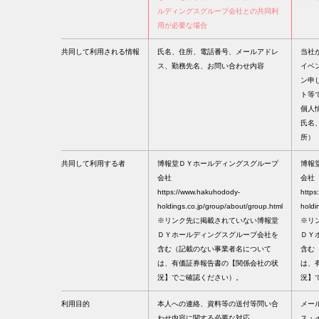
ルディングスグループ会社との共同利
用が必要な場合
共同して利用される情報
氏名、住所、電話番号、メールアドレ
当社
ス、勤務先名、お問い合わせ内容
イベ
ン申
ト等
個人
氏名
所）
共同して利用する者
博報堂ＤＹホールディングスグループ
博報
会社
会社
https://www.hakuhodody-
https
holdings.co.jp/group/about/group.html
holdi
※リンク先に掲載されていない博報堂
※リ
ＤＹホールディングスグループ会社を
ＤＹ
含む（記載のない事業者名について
含む
は、有価証券報告書の【関係会社の状
は、
況】でご確認ください）。
況】
利用目的
本人への連絡、資料等の送付等問い合
メー
わせ内容に関する必要な対応
ス・