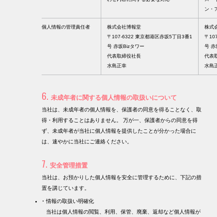
ン・
個人情報の管理責任者
株式会社博報堂
株式
〒107-6322 東京都港区赤坂5丁目3番1
〒10
号 赤坂Bizタワー
号 赤
代表取締役社長
代表
水島正幸
水島
6.
未成年者に関する
個人情報の取扱いについて
当社は、未成年者の個人情報を、保護者の同意を得ることなく、取
得・利用することはありません。 万が一、保護者からの同意を得
ず、未成年者が当社に個人情報を提供したことが分かった場合に
は、速やかに当社にご連絡ください。
7.
安全管理措置
当社は、お預かりした個人情報を安全に管理するために、下記の措
置を講じています。
情報の取扱い明確化
当社は個人情報の閲覧、利用、保管、廃棄、返却など個人情報が