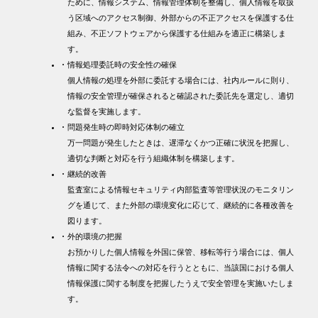
ために、情報システム、情報管理体制を整備し、個人情報を取扱
う区域へのアクセス制御、外部からの不正アクセスを保護する仕
組み、不正ソフトウェアから保護する仕組みを適正に構築しま
す。
情報処理委託時の安全性の確保
個人情報の処理を外部に委託する場合には、社内ルールに則り、
情報の安全管理が確保されると確認された委託先を選定し、適切
な監督を実施します。
問題発生時の即時対応体制の確立
万一問題が発生したときは、遅滞なくかつ正確に状況を把握し、
適切な判断と対応を行う組織体制を構築します。
継続的改善
監査室による情報セキュリティ内部監査等管理状況のモニタリン
グを通じて、また外部の環境変化に応じて、継続的に各種改善を
図ります。
外的環境の把握
お預かりした個人情報を外国に保管、移転等行う場合には、個人
情報に関する法令への対応を行うとともに、当該国における個人
情報保護に関する制度を把握したうえで安全管理を実施いたしま
す。