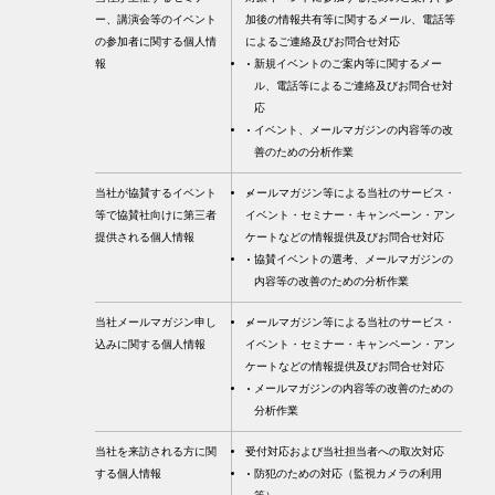
ー、講演会等のイベント
加後の情報共有等に関するメール、電話等
の参加者に関する個人情
によるご連絡及びお問合せ対応
報
新規イベントのご案内等に関するメー
ル、電話等によるご連絡及びお問合せ対
応
イベント、メールマガジンの内容等の改
善のための分析作業
当社が協賛するイベント
メールマガジン等による当社のサービス・
等で協賛社向けに第三者
イベント・セミナー・キャンペーン・アン
提供される個人情報
ケートなどの情報提供及びお問合せ対応
協賛イベントの選考、メールマガジンの
内容等の改善のための分析作業
当社メールマガジン申し
メールマガジン等による当社のサービス・
込みに関する個人情報
イベント・セミナー・キャンペーン・アン
ケートなどの情報提供及びお問合せ対応
メールマガジンの内容等の改善のための
分析作業
当社を来訪される方に関
受付対応および当社担当者への取次対応
する個人情報
防犯のための対応（監視カメラの利用