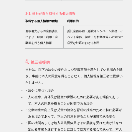
3-1. 当社が自ら取得する個人情報
取得する
個人情報の種類
利用目的
お取引先からの業務委託
委託業務各種（懸賞キャンペーン業務、イ
により、取得・利用・廃
ベント業務、調査・分析業務等）の遂行に
棄等を行う個人情報
必要な対応における利用
4.
第三者提供
当社は、以下の法令の要件および記載事項を満たしている場合を除
き、事前に本人の同意を得ることなく、個人情報を第三者に提供い
たしません。
法令に基づく場合
人の生命、身体又は財産の保護のために必要がある場合であっ
て、本人の同意を得ることが困難である場合
公衆衛生の向上又は児童の健全な育成の推進のために特に必要が
ある場合であって、本人の同意を得ることが困難である場合
国の機関若しくは地方公共団体又はその委託を受けた者が法令の
定める事務を遂行することに対して協力する場合であって、本人